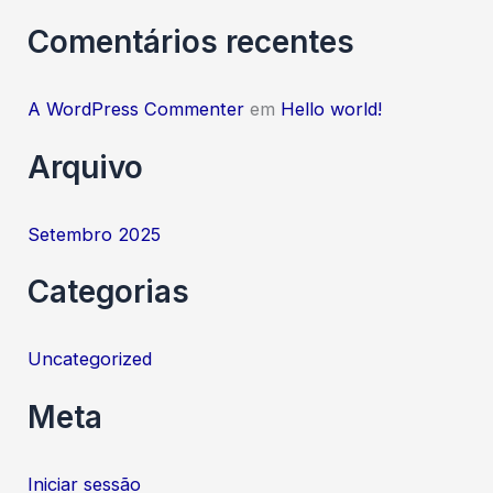
h
Comentários recentes
f
o
A WordPress Commenter
em
Hello world!
r
:
Arquivo
Setembro 2025
Categorias
Uncategorized
Meta
Iniciar sessão